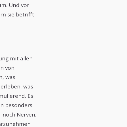
um. Und vor
n sie betrifft
ng mit allen
en von
m, was
u erleben, was
mulierend. Es
 In besonders
r noch Nerven.
wahrzunehmen