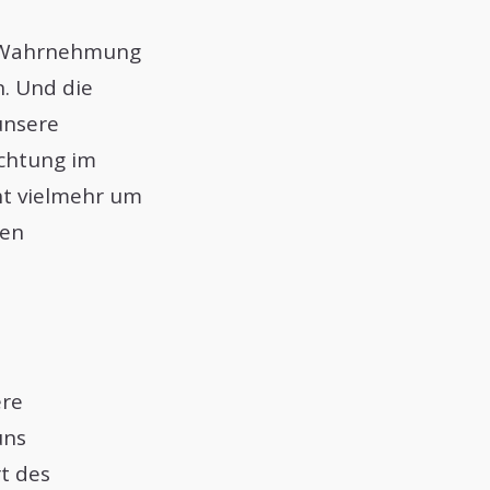
on Wahrnehmung
. Und die
unsere
achtung im
ht vielmehr um
ven
ere
uns
rt des